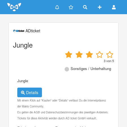
Update cookies preferences
ADticket
Jungle
3
von
5
Sonstiges / Unterhaltung
Jungle
Details
Mit einem Klick auf "Kaufen" oder "Details" verlässt Du die Internetpräsenz
der Makis Community.
Es gelten die AGB und Datenschutzbestimmungen des jeweiligen Anbieters.
Tickets für diese Aktivität werden durch AD ticket GmbH verkauft.