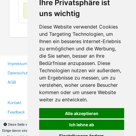
Ihre Privatsphäre ist
Keine Einträge
uns wichtig
Diese Website verwendet Cookies
und Targeting Technologien, um
Ihnen ein besseres Internet-Erlebnis
zu ermöglichen und die Werbung,
die Sie sehen, besser an Ihre
Bedürfnisse anzupassen. Diese
Impressum
Gewerbetreibende
Technologien nutzen wir außerdem,
Datenschutzerklärung
Investoren
um Ergebnisse zu messen, um zu
AGB
Presse
verstehen, woher unsere Besucher
Medien
kommen oder um unsere Website
weiter zu entwickeln.
Kontakt
Facebook
Feedback
Twitter
Alle akzeptieren
Fehler melden
YouTube
Diese Seite verwendet Cookies, um Informationen auf Ihrem Computer zu speichern.
Ich lehne ab
Google+
Einige davon sind notwendig, damit unsere Seite funktioniert, andere helfen uns dabei, das
Einstellungen ändern