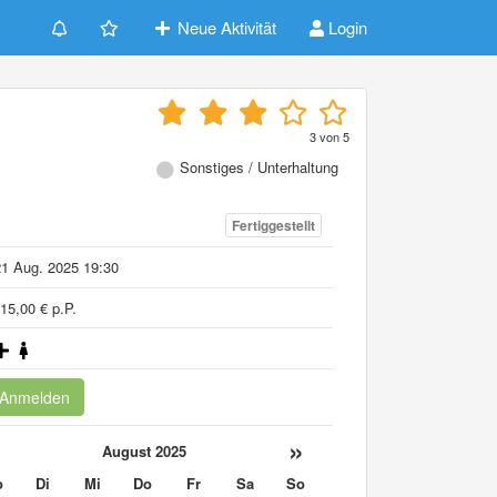
Neue Aktivität
Login
3
von
5
Sonstiges / Unterhaltung
Fertiggestellt
1 Aug. 2025 19:30
15,00 € p.P.
Anmelden
«
»
August 2025
o
Di
Mi
Do
Fr
Sa
So