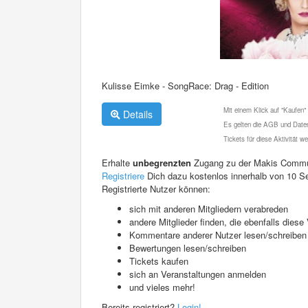
Kulisse Eimke - SongRace: Drag - Edition
Mit einem Klick auf "Kaufen"
Details
Es gelten die AGB und Daten
Tickets für diese Aktivität 
Erhalte
unbegrenzten
Zugang zu der Makis Commu
Registriere
Dich dazu kostenlos innerhalb von 10 S
Registrierte Nutzer können:
sich mit anderen Mitgliedern verabreden
andere Mitglieder finden, die ebenfalls die
Kommentare anderer Nutzer lesen/schreiben
Bewertungen lesen/schreiben
Tickets kaufen
sich an Veranstaltungen anmelden
und vieles mehr!
Bereits registriert?
Login!