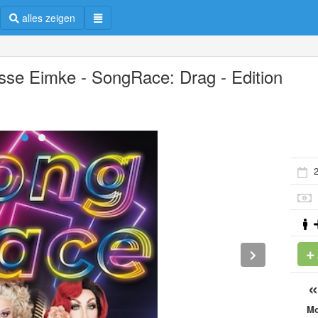
alles zeigen
isse Eimke - SongRace: Drag - Edition
2
M