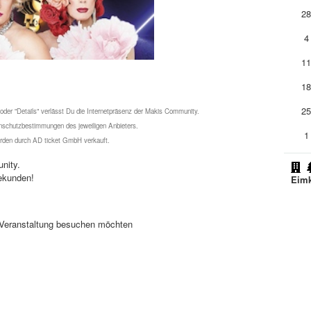
2
4
1
1
2
 oder "Details" verlässt Du die Internetpräsenz der Makis Community.
schutzbestimmungen des jeweiligen Anbieters.
1
werden durch AD ticket GmbH verkauft.
nity.
ekunden!
Eimk
se Veranstaltung besuchen möchten