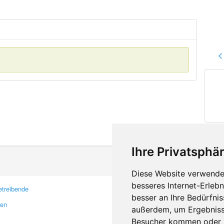
Ihre Privatsphär
Diese Website verwendet
besseres Internet-Erleb
treibende
Kontakt
besser an Ihre Bedürfni
ren
Feedback
außerdem, um Ergebniss
Fehler melden
Besucher kommen oder u