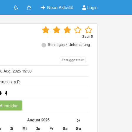
Neue Aktivität
Login
3
von
5
Sonstiges / Unterhaltung
Fertiggestellt
6 Aug. 2025 19:30
10,50 € p.P.
Anmelden
«
»
August 2025
o
Di
Mi
Do
Fr
Sa
So