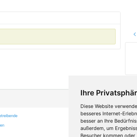
Ihre Privatsphär
Diese Website verwendet
besseres Internet-Erleb
treibende
Kontakt
besser an Ihre Bedürfni
ren
Feedback
außerdem, um Ergebniss
Fehler melden
Besucher kommen oder u