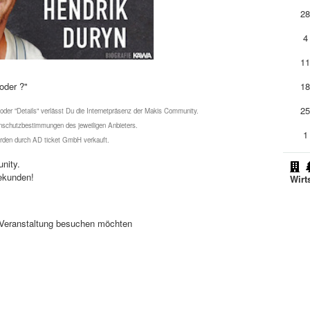
2
4
1
oder ?"
1
2
 oder "Details" verlässt Du die Internetpräsenz der Makis Community.
schutzbestimmungen des jeweiligen Anbieters.
1
werden durch AD ticket GmbH verkauft.
nity.
ekunden!
Wirt
se Veranstaltung besuchen möchten