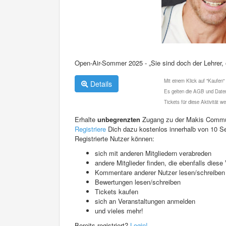
Open-Air-Sommer 2025 - „Sie sind doch der Lehrer, 
Mit einem Klick auf "Kaufen"
Details
Es gelten die AGB und Daten
Tickets für diese Aktivität 
Erhalte
unbegrenzten
Zugang zu der Makis Commu
Registriere
Dich dazu kostenlos innerhalb von 10 S
Registrierte Nutzer können:
sich mit anderen Mitgliedern verabreden
andere Mitglieder finden, die ebenfalls die
Kommentare anderer Nutzer lesen/schreiben
Bewertungen lesen/schreiben
Tickets kaufen
sich an Veranstaltungen anmelden
und vieles mehr!
Bereits registriert?
Login!