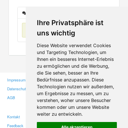
Nachrichten
Ihre Privatsphäre ist
Keine Einträge
uns wichtig
Diese Website verwendet Cookies
und Targeting Technologien, um
Ihnen ein besseres Internet-Erlebnis
zu ermöglichen und die Werbung,
die Sie sehen, besser an Ihre
Bedürfnisse anzupassen. Diese
Impressum
Gewerbetreibende
Technologien nutzen wir außerdem,
Datenschutzerklärung
Investoren
um Ergebnisse zu messen, um zu
AGB
Presse
verstehen, woher unsere Besucher
Medien
kommen oder um unsere Website
weiter zu entwickeln.
Kontakt
Facebook
Feedback
Twitter
Alle akzeptieren