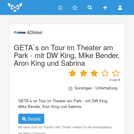
Update cookies preferences
ADticket
GETA`s on Tour im Theater am
Park - mit DW King, Mike Bender,
Aron King und Sabrina
3
von
5
Sonstiges / Unterhaltung
GETA`s on Tour im Theater am Park - mit DW King,
Mike Bender, Aron King und Sabrina
Details
Mit einem Klick auf "Kaufen" oder "Details" verlässt Du die Internetpräsenz
der Makis Community.