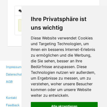
Nachrichten
Ihre Privatsphäre ist
Keine Einträge
uns wichtig
Diese Website verwendet Cookies
und Targeting Technologien, um
Ihnen ein besseres Internet-Erlebnis
zu ermöglichen und die Werbung,
die Sie sehen, besser an Ihre
Bedürfnisse anzupassen. Diese
Impressum
Gewerbetreibende
Technologien nutzen wir außerdem,
Datenschutzerklärung
Investoren
um Ergebnisse zu messen, um zu
AGB
Presse
verstehen, woher unsere Besucher
Medien
kommen oder um unsere Website
weiter zu entwickeln.
Kontakt
Facebook
Feedback
Twitter
Alle akzeptieren