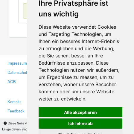
Ihre Privatsphäre ist
Keine Einträge
uns wichtig
Diese Website verwendet Cookies
und Targeting Technologien, um
Ihnen ein besseres Internet-Erlebnis
zu ermöglichen und die Werbung,
die Sie sehen, besser an Ihre
Bedürfnisse anzupassen. Diese
Impressum
Gewerbetreibende
Technologien nutzen wir außerdem,
Datenschutzerklärung
Investoren
um Ergebnisse zu messen, um zu
AGB
Presse
verstehen, woher unsere Besucher
Medien
kommen oder um unsere Website
weiter zu entwickeln.
Kontakt
Facebook
Feedback
Twitter
Alle akzeptieren
Fehler melden
YouTube
Diese Seite verwendet Cookies, um Informationen auf Ihrem Computer zu speichern.
Ich lehne ab
Google+
Einige davon sind notwendig, damit unsere Seite funktioniert, andere helfen uns dabei, das