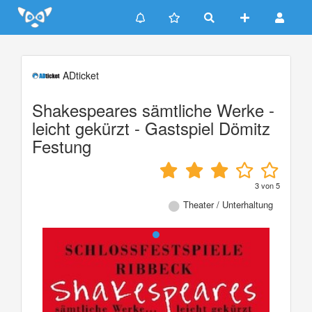
Update cookies preferences
ADticket
Shakespeares sämtliche Werke -
leicht gekürzt - Gastspiel Dömitz
Festung
3
von
5
Theater / Unterhaltung