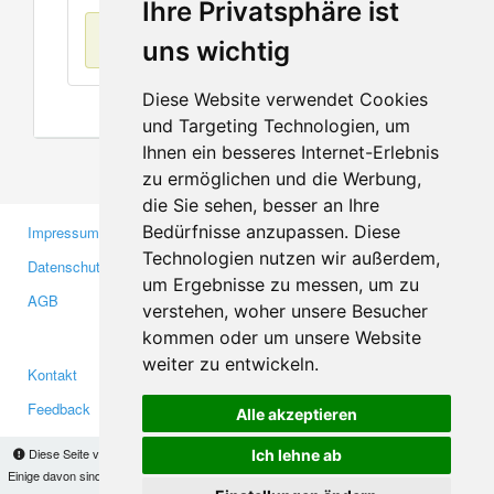
Ihre Privatsphäre ist
Keine Einträge
uns wichtig
Diese Website verwendet Cookies
und Targeting Technologien, um
Ihnen ein besseres Internet-Erlebnis
zu ermöglichen und die Werbung,
die Sie sehen, besser an Ihre
Bedürfnisse anzupassen. Diese
Impressum
Gewerbetreibende
Technologien nutzen wir außerdem,
Datenschutzerklärung
Investoren
um Ergebnisse zu messen, um zu
AGB
Presse
verstehen, woher unsere Besucher
Medien
kommen oder um unsere Website
weiter zu entwickeln.
Kontakt
Facebook
Feedback
Twitter
Alle akzeptieren
Fehler melden
YouTube
Diese Seite verwendet Cookies, um Informationen auf Ihrem Computer zu speichern.
Ich lehne ab
Google+
Einige davon sind notwendig, damit unsere Seite funktioniert, andere helfen uns dabei, das