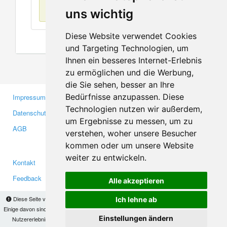
Keine Einträge
uns wichtig
Diese Website verwendet Cookies
und Targeting Technologien, um
Ihnen ein besseres Internet-Erlebnis
zu ermöglichen und die Werbung,
die Sie sehen, besser an Ihre
Bedürfnisse anzupassen. Diese
Impressum
Gewerbetreibende
Technologien nutzen wir außerdem,
Datenschutzerklärung
Investoren
um Ergebnisse zu messen, um zu
AGB
Presse
verstehen, woher unsere Besucher
Medien
kommen oder um unsere Website
weiter zu entwickeln.
Kontakt
Facebook
Feedback
Twitter
Alle akzeptieren
Fehler melden
YouTube
Diese Seite verwendet Cookies, um Informationen auf Ihrem Computer zu speichern.
Ich lehne ab
Google+
Einige davon sind notwendig, damit unsere Seite funktioniert, andere helfen uns dabei, das
Einstellungen ändern
Nutzererlebnis zu verbessern. Mit der Nutzung dieser Seite erklären Sie sich damit