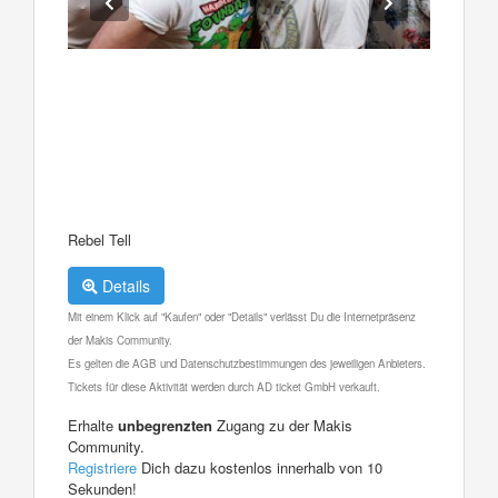
Rebel Tell
Details
Mit einem Klick auf "Kaufen" oder "Details" verlässt Du die Internetpräsenz
der Makis Community.
Es gelten die AGB und Datenschutzbestimmungen des jeweiligen Anbieters.
Tickets für diese Aktivität werden durch AD ticket GmbH verkauft.
Erhalte
unbegrenzten
Zugang zu der Makis
Community.
Registriere
Dich dazu kostenlos innerhalb von 10
Sekunden!