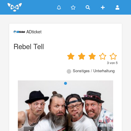
Update cookies preferences
ADticket
Rebel Tell
3
von
5
Sonstiges / Unterhaltung