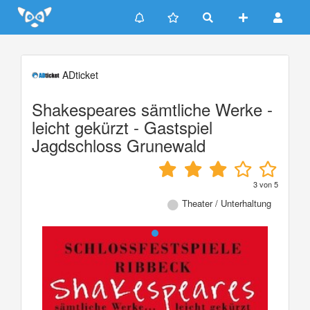
Update cookies preferences
ADticket
Shakespeares sämtliche Werke -
leicht gekürzt - Gastspiel
Jagdschloss Grunewald
3
von
5
Theater / Unterhaltung