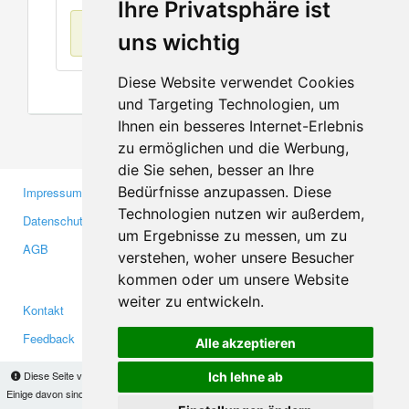
Ihre Privatsphäre ist
Keine Einträge
uns wichtig
Diese Website verwendet Cookies
und Targeting Technologien, um
Ihnen ein besseres Internet-Erlebnis
zu ermöglichen und die Werbung,
die Sie sehen, besser an Ihre
Bedürfnisse anzupassen. Diese
Impressum
Gewerbetreibende
Technologien nutzen wir außerdem,
Datenschutzerklärung
Investoren
um Ergebnisse zu messen, um zu
AGB
Presse
verstehen, woher unsere Besucher
Medien
kommen oder um unsere Website
weiter zu entwickeln.
Kontakt
Facebook
Feedback
Twitter
Alle akzeptieren
Fehler melden
YouTube
Diese Seite verwendet Cookies, um Informationen auf Ihrem Computer zu speichern.
Ich lehne ab
Google+
Einige davon sind notwendig, damit unsere Seite funktioniert, andere helfen uns dabei, das