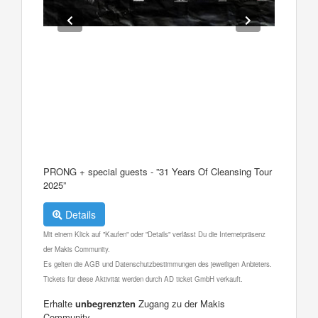
PRONG + special guests - ”31 Years Of Cleansing Tour
2025”
Details
Mit einem Klick auf "Kaufen" oder "Details" verlässt Du die Internetpräsenz
der Makis Community.
Es gelten die AGB und Datenschutzbestimmungen des jeweiligen Anbieters.
Tickets für diese Aktivität werden durch AD ticket GmbH verkauft.
Erhalte
unbegrenzten
Zugang zu der Makis
Community.