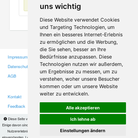
Keine Einträge
uns wichtig
Diese Website verwendet Cookies
und Targeting Technologien, um
Ihnen ein besseres Internet-Erlebnis
zu ermöglichen und die Werbung,
die Sie sehen, besser an Ihre
Bedürfnisse anzupassen. Diese
Impressum
Gewerbetreibende
Technologien nutzen wir außerdem,
Datenschutzerklärung
Investoren
um Ergebnisse zu messen, um zu
AGB
Presse
verstehen, woher unsere Besucher
Medien
kommen oder um unsere Website
weiter zu entwickeln.
Kontakt
Facebook
Feedback
Twitter
Alle akzeptieren
Fehler melden
YouTube
Diese Seite verwendet Cookies, um Informationen auf Ihrem Computer zu speichern.
Ich lehne ab
Google+
Einige davon sind notwendig, damit unsere Seite funktioniert, andere helfen uns dabei, das
Einstellungen ändern
Nutzererlebnis zu verbessern. Mit der Nutzung dieser Seite erklären Sie sich damit
einverstanden. Lesen Sie unsere
Datenschutzbestimmungen
, um mehr zur Deaktivierung