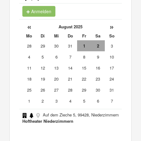
Anmelden
«
»
August 2025
Mo
Di
Mi
Do
Fr
Sa
So
28
29
30
31
1
2
3
4
5
6
7
8
9
10
11
12
13
14
15
16
17
18
19
20
21
22
23
24
25
26
27
28
29
30
31
1
2
3
4
5
6
7
Auf dem Zieche 5, 99428, Niederzimmern
Hoftheater Niederzimmern