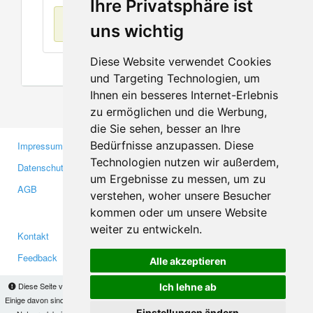
Ihre Privatsphäre ist
Keine Einträge
uns wichtig
Diese Website verwendet Cookies
und Targeting Technologien, um
Ihnen ein besseres Internet-Erlebnis
zu ermöglichen und die Werbung,
die Sie sehen, besser an Ihre
Bedürfnisse anzupassen. Diese
Impressum
Gewerbetreibende
Technologien nutzen wir außerdem,
Datenschutzerklärung
Investoren
um Ergebnisse zu messen, um zu
AGB
Presse
verstehen, woher unsere Besucher
Medien
kommen oder um unsere Website
weiter zu entwickeln.
Kontakt
Facebook
Feedback
Twitter
Alle akzeptieren
Fehler melden
YouTube
Diese Seite verwendet Cookies, um Informationen auf Ihrem Computer zu speichern.
Ich lehne ab
Google+
Einige davon sind notwendig, damit unsere Seite funktioniert, andere helfen uns dabei, das
Einstellungen ändern