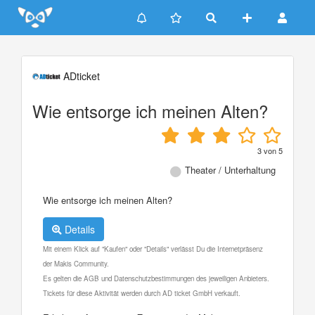
Update cookies preferences
ADticket
Wie entsorge ich meinen Alten?
3
von
5
Theater / Unterhaltung
Wie entsorge ich meinen Alten?
Details
Mit einem Klick auf "Kaufen" oder "Details" verlässt Du die Internetpräsenz
der Makis Community.
Es gelten die AGB und Datenschutzbestimmungen des jeweiligen Anbieters.
Tickets für diese Aktivität werden durch AD ticket GmbH verkauft.