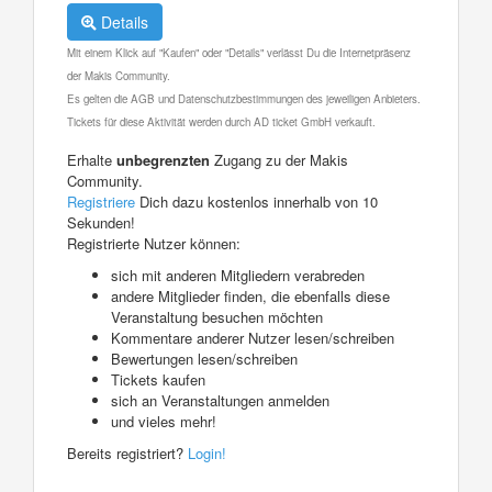
Details
Mit einem Klick auf "Kaufen" oder "Details" verlässt Du die Internetpräsenz
der Makis Community.
Es gelten die AGB und Datenschutzbestimmungen des jeweiligen Anbieters.
Tickets für diese Aktivität werden durch AD ticket GmbH verkauft.
Erhalte
unbegrenzten
Zugang zu der Makis
Community.
Registriere
Dich dazu kostenlos innerhalb von 10
Sekunden!
Registrierte Nutzer können:
sich mit anderen Mitgliedern verabreden
andere Mitglieder finden, die ebenfalls diese
Veranstaltung besuchen möchten
Kommentare anderer Nutzer lesen/schreiben
Bewertungen lesen/schreiben
Tickets kaufen
sich an Veranstaltungen anmelden
und vieles mehr!
Bereits registriert?
Login!