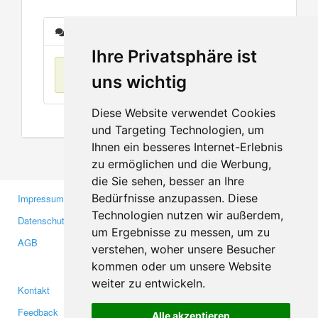
Nachrichten
Ihre Privatsphäre ist
Keine Einträge
uns wichtig
Diese Website verwendet Cookies
und Targeting Technologien, um
Ihnen ein besseres Internet-Erlebnis
zu ermöglichen und die Werbung,
die Sie sehen, besser an Ihre
Bedürfnisse anzupassen. Diese
Impressum
Gewerbetreibende
Technologien nutzen wir außerdem,
Datenschutzerklärung
Investoren
um Ergebnisse zu messen, um zu
AGB
Presse
verstehen, woher unsere Besucher
Medien
kommen oder um unsere Website
weiter zu entwickeln.
Kontakt
Facebook
Feedback
Twitter
Alle akzeptieren