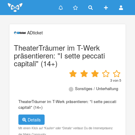
Update cookies preferences
ADticket
TheaterTräumer im T-Werk
präsentieren: "I sette peccati
capitali" (14+)
3
von
5
Sonstiges / Unterhaltung
TheaterTräumer im T-Werk präsentieren: "I sette peccati
capitali" (14+)
Details
Mit einem Klick auf "Kaufen" oder "Details" verlässt Du die Internetpräsenz
der Makis Community.