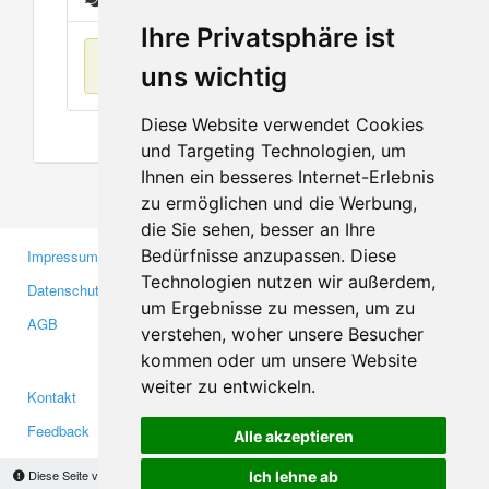
Ihre Privatsphäre ist
Keine Einträge
uns wichtig
Diese Website verwendet Cookies
und Targeting Technologien, um
Ihnen ein besseres Internet-Erlebnis
zu ermöglichen und die Werbung,
die Sie sehen, besser an Ihre
Bedürfnisse anzupassen. Diese
Impressum
Gewerbetreibende
Technologien nutzen wir außerdem,
Datenschutzerklärung
Investoren
um Ergebnisse zu messen, um zu
AGB
Presse
verstehen, woher unsere Besucher
Medien
kommen oder um unsere Website
weiter zu entwickeln.
Kontakt
Facebook
Feedback
Twitter
Alle akzeptieren
Fehler melden
YouTube
Diese Seite verwendet Cookies, um Informationen auf Ihrem Computer zu speichern.
Ich lehne ab