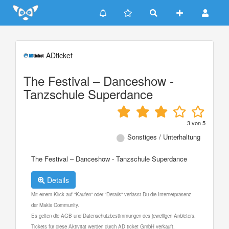
Update cookies preferences
ADticket
The Festival – Danceshow -
Tanzschule Superdance
3
von
5
Sonstiges / Unterhaltung
The Festival – Danceshow - Tanzschule Superdance
Details
Mit einem Klick auf "Kaufen" oder "Details" verlässt Du die Internetpräsenz
der Makis Community.
Es gelten die AGB und Datenschutzbestimmungen des jeweiligen Anbieters.
Tickets für diese Aktivität werden durch AD ticket GmbH verkauft.