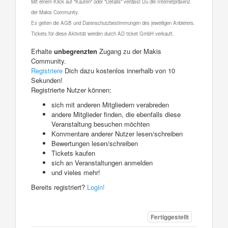
Mit einem Klick auf "Kaufen" oder "Details" verlässt Du die Internetpräsenz
der Makis Community.
Es gelten die AGB und Datenschutzbestimmungen des jeweiligen Anbieters.
Tickets für diese Aktivität werden durch AD ticket GmbH verkauft.
Erhalte
unbegrenzten
Zugang zu der Makis
Community.
Registriere
Dich dazu kostenlos innerhalb von 10
Sekunden!
Registrierte Nutzer können:
sich mit anderen Mitgliedern verabreden
andere Mitglieder finden, die ebenfalls diese
Veranstaltung besuchen möchten
Kommentare anderer Nutzer lesen/schreiben
Bewertungen lesen/schreiben
Tickets kaufen
sich an Veranstaltungen anmelden
und vieles mehr!
Bereits registriert?
Login!
Fertiggestellt