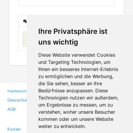
Nachrichten
Ihre Privatsphäre ist
Keine Einträge
uns wichtig
Diese Website verwendet Cookies
und Targeting Technologien, um
Ihnen ein besseres Internet-Erlebnis
zu ermöglichen und die Werbung,
die Sie sehen, besser an Ihre
Bedürfnisse anzupassen. Diese
Impressum
Gewerbetreibende
Technologien nutzen wir außerdem,
Datenschutzerklärung
Investoren
um Ergebnisse zu messen, um zu
AGB
Presse
verstehen, woher unsere Besucher
Medien
kommen oder um unsere Website
weiter zu entwickeln.
Kontakt
Facebook