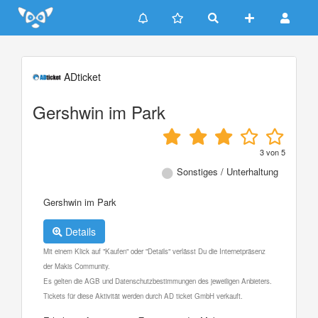
Update cookies preferences
ADticket
Gershwin im Park
3
von
5
Sonstiges / Unterhaltung
Gershwin im Park
Details
Mit einem Klick auf "Kaufen" oder "Details" verlässt Du die Internetpräsenz
der Makis Community.
Es gelten die AGB und Datenschutzbestimmungen des jeweiligen Anbieters.
Tickets für diese Aktivität werden durch AD ticket GmbH verkauft.