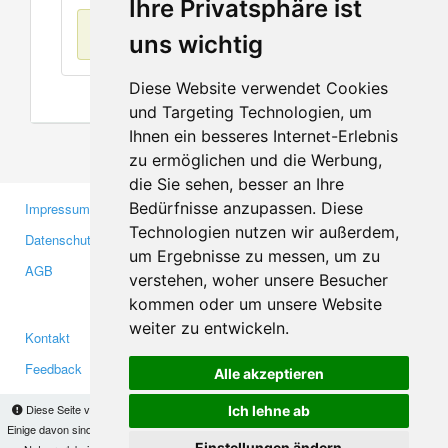
Ihre Privatsphäre ist
Keine Einträge
uns wichtig
Diese Website verwendet Cookies
und Targeting Technologien, um
Ihnen ein besseres Internet-Erlebnis
zu ermöglichen und die Werbung,
die Sie sehen, besser an Ihre
Bedürfnisse anzupassen. Diese
Impressum
Gewerbetreibende
Technologien nutzen wir außerdem,
Datenschutzerklärung
Investoren
um Ergebnisse zu messen, um zu
AGB
Presse
verstehen, woher unsere Besucher
Medien
kommen oder um unsere Website
weiter zu entwickeln.
Kontakt
Facebook
Feedback
Twitter
Alle akzeptieren
Fehler melden
YouTube
Diese Seite verwendet Cookies, um Informationen auf Ihrem Computer zu speichern.
Ich lehne ab
Google+
Einige davon sind notwendig, damit unsere Seite funktioniert, andere helfen uns dabei, das
Einstellungen ändern