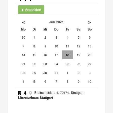
Anmelden
«
»
Juli 2025
Mo
Di
Mi
Do
Fr
Sa
So
30
1
2
3
4
5
6
7
8
9
10
11
12
13
14
15
16
17
18
19
20
21
22
23
24
25
26
27
28
29
30
31
1
2
3
4
5
6
7
8
9
10
Breitscheidstr. 4, 70174, Stuttgart
Literaturhaus Stuttgart