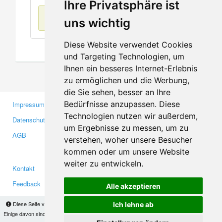
Ihre Privatsphäre ist
Keine Einträge
uns wichtig
Diese Website verwendet Cookies
und Targeting Technologien, um
Ihnen ein besseres Internet-Erlebnis
zu ermöglichen und die Werbung,
die Sie sehen, besser an Ihre
Bedürfnisse anzupassen. Diese
Impressum
Gewerbetreibende
Technologien nutzen wir außerdem,
Datenschutzerklärung
Investoren
um Ergebnisse zu messen, um zu
AGB
Presse
verstehen, woher unsere Besucher
Medien
kommen oder um unsere Website
weiter zu entwickeln.
Kontakt
Facebook
Feedback
Twitter
Alle akzeptieren
Fehler melden
YouTube
Diese Seite verwendet Cookies, um Informationen auf Ihrem Computer zu speichern.
Ich lehne ab
Google+
Einige davon sind notwendig, damit unsere Seite funktioniert, andere helfen uns dabei, das