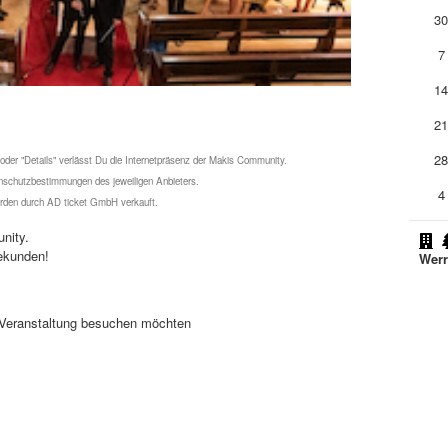
3
7
1
2
2
 oder "Details" verlässt Du die Internetpräsenz der Makis Community.
schutzbestimmungen des jeweiligen Anbieters.
4
werden durch AD ticket GmbH verkauft.
nity.
ekunden!
Werr
se Veranstaltung besuchen möchten