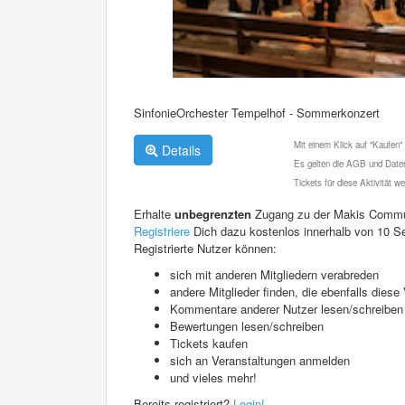
SinfonieOrchester Tempelhof - Sommerkonzert
Mit einem Klick auf "Kaufen"
Details
Es gelten die AGB und Daten
Tickets für diese Aktivität 
Erhalte
unbegrenzten
Zugang zu der Makis Commu
Registriere
Dich dazu kostenlos innerhalb von 10 S
Registrierte Nutzer können:
sich mit anderen Mitgliedern verabreden
andere Mitglieder finden, die ebenfalls die
Kommentare anderer Nutzer lesen/schreiben
Bewertungen lesen/schreiben
Tickets kaufen
sich an Veranstaltungen anmelden
und vieles mehr!
Bereits registriert?
Login!