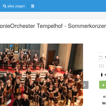
alles zeigen
fonieOrchester Tempelhof - Sommerkonzer
1
M