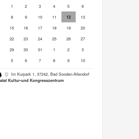
0
1
2
3
4
5
6
8
9
10
11
12
13
4
15
16
17
18
19
20
1
22
23
24
25
26
27
8
29
30
31
1
2
3
5
6
7
8
9
10
Im Kurpark 1, 37242, Bad Sooden-Allendorf
atal Kultur-und Kongresszentrum