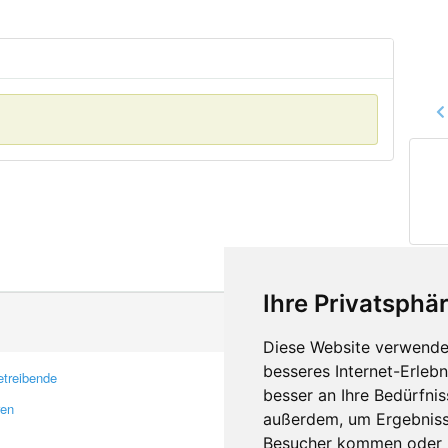
Ihre Privatsphär
Diese Website verwendet
besseres Internet-Erleb
treibende
Kontakt
besser an Ihre Bedürfni
ren
Feedback
außerdem, um Ergebniss
Fehler melden
Besucher kommen oder u