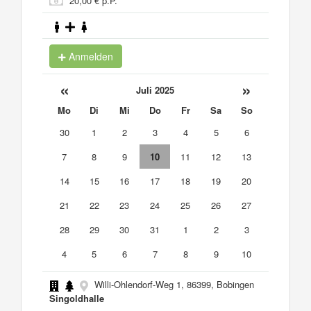
20,00 € p.P.
Anmelden
«
»
Juli 2025
Mo
Di
Mi
Do
Fr
Sa
So
30
1
2
3
4
5
6
7
8
9
10
11
12
13
14
15
16
17
18
19
20
21
22
23
24
25
26
27
28
29
30
31
1
2
3
4
5
6
7
8
9
10
Willi-Ohlendorf-Weg 1, 86399, Bobingen
Singoldhalle