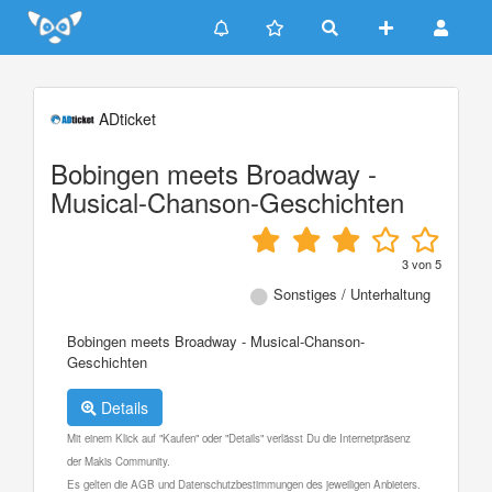
Update cookies preferences
ADticket
Bobingen meets Broadway -
Musical-Chanson-Geschichten
3
von
5
Sonstiges / Unterhaltung
Bobingen meets Broadway - Musical-Chanson-
Geschichten
Details
Mit einem Klick auf "Kaufen" oder "Details" verlässt Du die Internetpräsenz
der Makis Community.
Es gelten die AGB und Datenschutzbestimmungen des jeweiligen Anbieters.