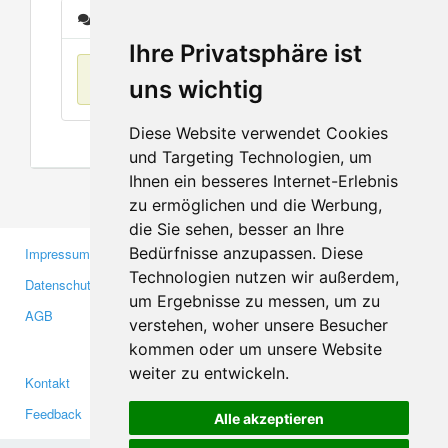
Nachrichten
Ihre Privatsphäre ist
Keine Einträge
uns wichtig
Diese Website verwendet Cookies
und Targeting Technologien, um
Ihnen ein besseres Internet-Erlebnis
zu ermöglichen und die Werbung,
die Sie sehen, besser an Ihre
Bedürfnisse anzupassen. Diese
Impressum
Gewerbetreibende
Technologien nutzen wir außerdem,
Datenschutzerklärung
Investoren
um Ergebnisse zu messen, um zu
AGB
Presse
verstehen, woher unsere Besucher
Medien
kommen oder um unsere Website
weiter zu entwickeln.
Kontakt
Facebook
Feedback
Twitter
Alle akzeptieren
Fehler melden
YouTube