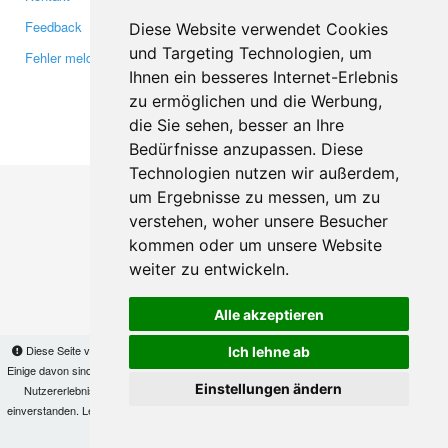
Feedback
Twitter
Diese Website verwendet Cookies
und Targeting Technologien, um
Fehler melden
YouTube
Ihnen ein besseres Internet-Erlebnis
Google+
zu ermöglichen und die Werbung,
die Sie sehen, besser an Ihre
Makis
© Copyright 2026
Bedürfnisse anzupassen. Diese
Technologien nutzen wir außerdem,
um Ergebnisse zu messen, um zu
verstehen, woher unsere Besucher
kommen oder um unsere Website
weiter zu entwickeln.
Alle akzeptieren
Diese Seite verwendet Cookies, um Informationen auf Ihrem Computer zu speichern.
Ich lehne ab
Einige davon sind notwendig, damit unsere Seite funktioniert, andere helfen uns dabei, das
Einstellungen ändern
Nutzererlebnis zu verbessern. Mit der Nutzung dieser Seite erklären Sie sich damit
einverstanden. Lesen Sie unsere
Datenschutzbestimmungen
, um mehr zur Deaktivierung
von Cookies zu erfahren.
OK