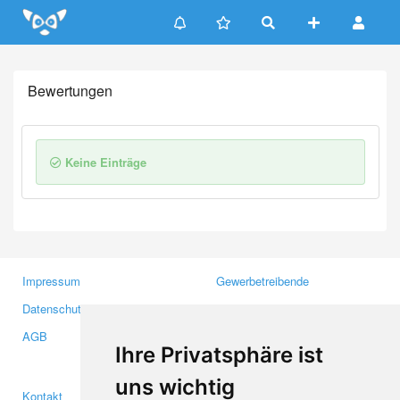
Update cookies preferences
Bewertungen
Keine Einträge
Impressum
Gewerbetreibende
Datenschutzerklärung
Investoren
AGB
Presse
Ihre Privatsphäre ist
Medien
uns wichtig
Kontakt
Facebook