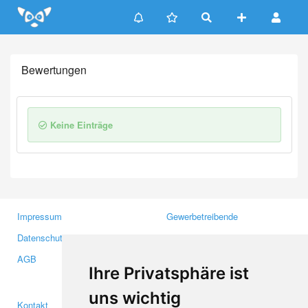
Update cookies preferences
Bewertungen
Keine Einträge
Impressum
Gewerbetreibende
Datenschutzerklärung
Investoren
AGB
Presse
Ihre Privatsphäre ist
Medien
uns wichtig
Kontakt
Facebook