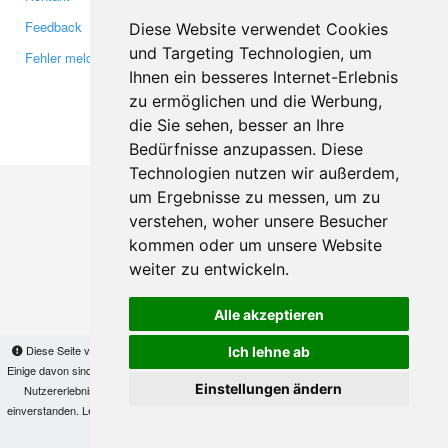
Feedback
Twitter
Diese Website verwendet Cookies
und Targeting Technologien, um
Fehler melden
YouTube
Ihnen ein besseres Internet-Erlebnis
Google+
zu ermöglichen und die Werbung,
die Sie sehen, besser an Ihre
Makis
© Copyright 2026
Bedürfnisse anzupassen. Diese
Technologien nutzen wir außerdem,
um Ergebnisse zu messen, um zu
verstehen, woher unsere Besucher
kommen oder um unsere Website
weiter zu entwickeln.
Alle akzeptieren
Diese Seite verwendet Cookies, um Informationen auf Ihrem Computer zu speichern.
Ich lehne ab
Einige davon sind notwendig, damit unsere Seite funktioniert, andere helfen uns dabei, das
Einstellungen ändern
Nutzererlebnis zu verbessern. Mit der Nutzung dieser Seite erklären Sie sich damit
einverstanden. Lesen Sie unsere
Datenschutzbestimmungen
, um mehr zur Deaktivierung
von Cookies zu erfahren.
OK