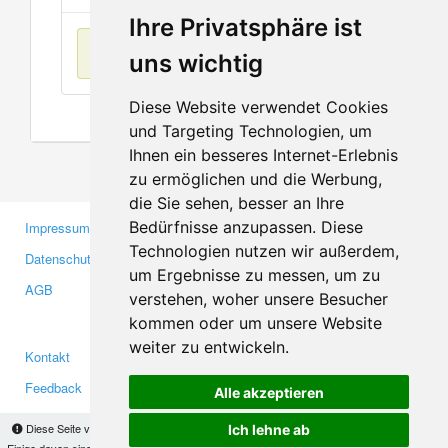
Ihre Privatsphäre ist
Keine Einträge
uns wichtig
Diese Website verwendet Cookies
und Targeting Technologien, um
Ihnen ein besseres Internet-Erlebnis
zu ermöglichen und die Werbung,
die Sie sehen, besser an Ihre
Bedürfnisse anzupassen. Diese
Impressum
Gewerbetreibende
Technologien nutzen wir außerdem,
Datenschutzerklärung
Investoren
um Ergebnisse zu messen, um zu
AGB
Presse
verstehen, woher unsere Besucher
Medien
kommen oder um unsere Website
weiter zu entwickeln.
Kontakt
Facebook
Feedback
Twitter
Alle akzeptieren
Fehler melden
YouTube
Diese Seite verwendet Cookies, um Informationen auf Ihrem Computer zu speichern.
Ich lehne ab
Einige davon sind notwendig, damit unsere Seite funktioniert, andere helfen uns dabei, das