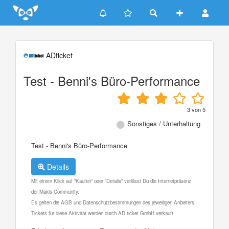
Update cookies preferences
ADticket
Test - Benni's Büro-Performance
3
von
5
Sonstiges / Unterhaltung
Test - Benni's Büro-Performance
Details
Mit einem Klick auf "Kaufen" oder "Details" verlässt Du die Internetpräsenz
der Makis Community.
Es gelten die AGB und Datenschutzbestimmungen des jeweiligen Anbieters.
Tickets für diese Aktivität werden durch AD ticket GmbH verkauft.