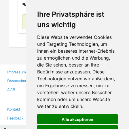
Nachrichten
Ihre Privatsphäre ist
Keine Einträge
uns wichtig
Diese Website verwendet Cookies
und Targeting Technologien, um
Ihnen ein besseres Internet-Erlebnis
zu ermöglichen und die Werbung,
die Sie sehen, besser an Ihre
Bedürfnisse anzupassen. Diese
Impressum
Gewerbetreibende
Technologien nutzen wir außerdem,
Datenschutzerklärung
Investoren
um Ergebnisse zu messen, um zu
AGB
Presse
verstehen, woher unsere Besucher
Medien
kommen oder um unsere Website
weiter zu entwickeln.
Kontakt
Facebook
Feedback
Twitter
Alle akzeptieren
Fehler melden
YouTube