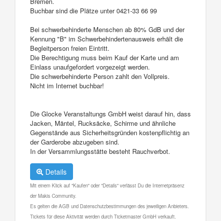
Bremen.
Buchbar sind die Plätze unter 0421-33 66 99
Bei schwerbehinderte Menschen ab 80% GdB und der
Kennung "B" im Schwerbehindertenausweis erhält die
Begleitperson freien Eintritt.
Die Berechtigung muss beim Kauf der Karte und am
Einlass unaufgefordert vorgezeigt werden.
Die schwerbehinderte Person zahlt den Vollpreis.
Nicht im Internet buchbar!
Die Glocke Veranstaltungs GmbH weist darauf hin, dass
Jacken, Mäntel, Rucksäcke, Schirme und ähnliche
Gegenstände aus Sicherheitsgründen kostenpflichtig an
der Garderobe abzugeben sind.
In der Versammlungsstätte besteht Rauchverbot.
Details
Mit einem Klick auf "Kaufen" oder "Details" verlässt Du die Internetpräsenz
der Makis Community.
Es gelten die AGB und Datenschutzbestimmungen des jeweiligen Anbieters.
Tickets für diese Aktivität werden durch Ticketmaster GmbH verkauft.