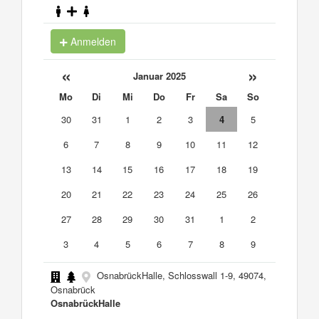
Anmelden
«
»
Januar 2025
Mo
Di
Mi
Do
Fr
Sa
So
30
31
1
2
3
4
5
6
7
8
9
10
11
12
13
14
15
16
17
18
19
20
21
22
23
24
25
26
27
28
29
30
31
1
2
3
4
5
6
7
8
9
OsnabrückHalle, Schlosswall 1-9, 49074,
Osnabrück
OsnabrückHalle