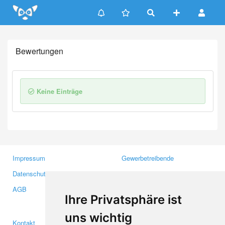
Update cookies preferences
Bewertungen
Keine Einträge
Impressum
Gewerbetreibende
Datenschutzerklärung
Investoren
AGB
Presse
Ihre Privatsphäre ist
Medien
uns wichtig
Kontakt
Facebook