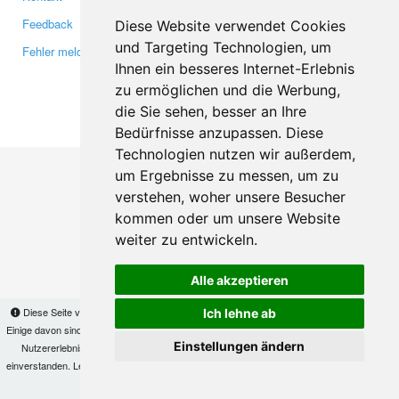
Feedback
Twitter
Diese Website verwendet Cookies
und Targeting Technologien, um
Fehler melden
YouTube
Ihnen ein besseres Internet-Erlebnis
Google+
zu ermöglichen und die Werbung,
die Sie sehen, besser an Ihre
Makis
© Copyright 2026
Bedürfnisse anzupassen. Diese
Technologien nutzen wir außerdem,
um Ergebnisse zu messen, um zu
verstehen, woher unsere Besucher
kommen oder um unsere Website
weiter zu entwickeln.
Alle akzeptieren
Diese Seite verwendet Cookies, um Informationen auf Ihrem Computer zu speichern.
Ich lehne ab
Einige davon sind notwendig, damit unsere Seite funktioniert, andere helfen uns dabei, das
Einstellungen ändern
Nutzererlebnis zu verbessern. Mit der Nutzung dieser Seite erklären Sie sich damit
einverstanden. Lesen Sie unsere
Datenschutzbestimmungen
, um mehr zur Deaktivierung
von Cookies zu erfahren.
OK