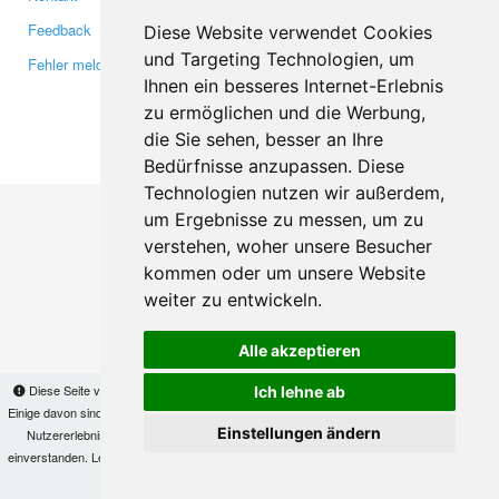
Feedback
Twitter
Diese Website verwendet Cookies
und Targeting Technologien, um
Fehler melden
YouTube
Ihnen ein besseres Internet-Erlebnis
Google+
zu ermöglichen und die Werbung,
die Sie sehen, besser an Ihre
Makis
© Copyright 2026
Bedürfnisse anzupassen. Diese
Technologien nutzen wir außerdem,
um Ergebnisse zu messen, um zu
verstehen, woher unsere Besucher
kommen oder um unsere Website
weiter zu entwickeln.
Alle akzeptieren
Diese Seite verwendet Cookies, um Informationen auf Ihrem Computer zu speichern.
Ich lehne ab
Einige davon sind notwendig, damit unsere Seite funktioniert, andere helfen uns dabei, das
Einstellungen ändern
Nutzererlebnis zu verbessern. Mit der Nutzung dieser Seite erklären Sie sich damit
einverstanden. Lesen Sie unsere
Datenschutzbestimmungen
, um mehr zur Deaktivierung
von Cookies zu erfahren.
OK