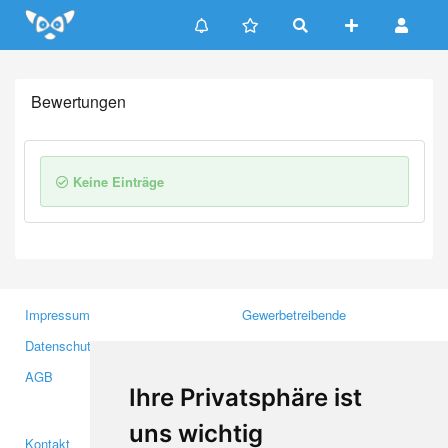
Update cookies preferences
Bewertungen
Keine Einträge
Impressum
Gewerbetreibende
Datenschutzerklärung
Investoren
AGB
Presse
Ihre Privatsphäre ist
Medien
uns wichtig
Kontakt
Facebook