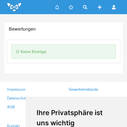
Update cookies preferences
Bewertungen
Keine Einträge
Impressum
Gewerbetreibende
Datenschutzerklärung
Investoren
AGB
Presse
Ihre Privatsphäre ist
Medien
uns wichtig
Kontakt
Facebook