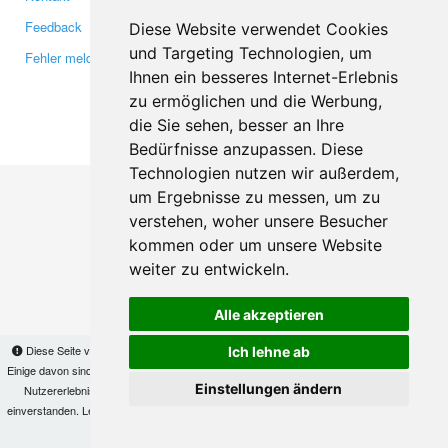
Feedback
Twitter
Diese Website verwendet Cookies
und Targeting Technologien, um
Fehler melden
YouTube
Ihnen ein besseres Internet-Erlebnis
Google+
zu ermöglichen und die Werbung,
die Sie sehen, besser an Ihre
Makis
© Copyright 2026
Bedürfnisse anzupassen. Diese
Technologien nutzen wir außerdem,
um Ergebnisse zu messen, um zu
verstehen, woher unsere Besucher
kommen oder um unsere Website
weiter zu entwickeln.
Alle akzeptieren
Diese Seite verwendet Cookies, um Informationen auf Ihrem Computer zu speichern.
Ich lehne ab
Einige davon sind notwendig, damit unsere Seite funktioniert, andere helfen uns dabei, das
Einstellungen ändern
Nutzererlebnis zu verbessern. Mit der Nutzung dieser Seite erklären Sie sich damit
einverstanden. Lesen Sie unsere
Datenschutzbestimmungen
, um mehr zur Deaktivierung
von Cookies zu erfahren.
OK