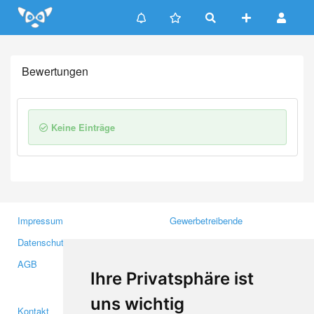
Update cookies preferences
Bewertungen
Keine Einträge
Impressum
Gewerbetreibende
Datenschutzerklärung
Investoren
AGB
Presse
Ihre Privatsphäre ist
Medien
uns wichtig
Kontakt
Facebook