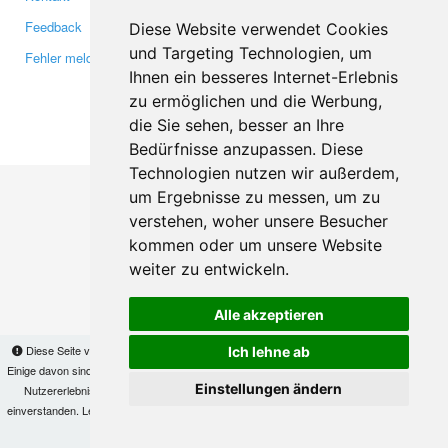
Feedback
Twitter
Diese Website verwendet Cookies
und Targeting Technologien, um
Fehler melden
YouTube
Ihnen ein besseres Internet-Erlebnis
Google+
zu ermöglichen und die Werbung,
die Sie sehen, besser an Ihre
Makis
© Copyright 2026
Bedürfnisse anzupassen. Diese
Technologien nutzen wir außerdem,
um Ergebnisse zu messen, um zu
verstehen, woher unsere Besucher
kommen oder um unsere Website
weiter zu entwickeln.
Alle akzeptieren
Diese Seite verwendet Cookies, um Informationen auf Ihrem Computer zu speichern.
Ich lehne ab
Einige davon sind notwendig, damit unsere Seite funktioniert, andere helfen uns dabei, das
Einstellungen ändern
Nutzererlebnis zu verbessern. Mit der Nutzung dieser Seite erklären Sie sich damit
einverstanden. Lesen Sie unsere
Datenschutzbestimmungen
, um mehr zur Deaktivierung
von Cookies zu erfahren.
OK