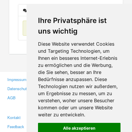
Nachrichten
Ihre Privatsphäre ist
Keine Einträge
uns wichtig
Diese Website verwendet Cookies
und Targeting Technologien, um
Ihnen ein besseres Internet-Erlebnis
zu ermöglichen und die Werbung,
die Sie sehen, besser an Ihre
Bedürfnisse anzupassen. Diese
Impressum
Gewerbetreibende
Technologien nutzen wir außerdem,
Datenschutzerklärung
Investoren
um Ergebnisse zu messen, um zu
AGB
Presse
verstehen, woher unsere Besucher
Medien
kommen oder um unsere Website
weiter zu entwickeln.
Kontakt
Facebook
Feedback
Twitter
Alle akzeptieren