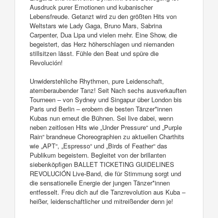
Ausdruck purer Emotionen und kubanischer
Lebensfreude. Getanzt wird zu den größten Hits von
Weltstars wie Lady Gaga, Bruno Mars, Sabrina
Carpenter, Dua Lipa und vielen mehr. Eine Show, die
begeistert, das Herz höherschlagen und niemanden
stillsitzen lässt. Fühle den Beat und spüre die
Revolución!
Unwiderstehliche Rhythmen, pure Leidenschaft,
atemberaubender Tanz! Seit Nach sechs ausverkauften
Tourneen – von Sydney und Singapur über London bis
Paris und Berlin – erobern die besten Tänzer*innen
Kubas nun erneut die Bühnen. Sei live dabei, wenn
neben zeitlosen Hits wie „Under Pressure“ und „Purple
Rain“ brandneue Choreographien zu aktuellen Charthits
wie „APT“, „Espresso“ und „Birds of Feather“ das
Publikum begeistern. Begleitet von der brillanten
siebenköpfigen BALLET TICKETING GUIDELINES
REVOLUCIÓN Live-Band, die für Stimmung sorgt und
die sensationelle Energie der jungen Tänzer*innen
entfesselt. Freu dich auf die Tanzrevolution aus Kuba –
heißer, leidenschaftlicher und mitreißender denn je!