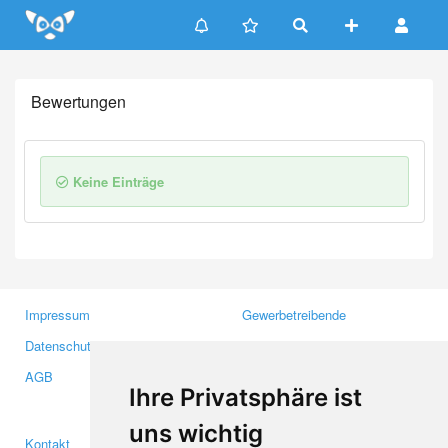
Update cookies preferences
Bewertungen
Keine Einträge
Impressum
Gewerbetreibende
Datenschutzerklärung
Investoren
AGB
Presse
Ihre Privatsphäre ist
Medien
uns wichtig
Kontakt
Facebook