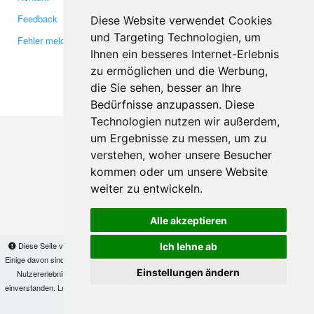
Feedback
Twitter
Diese Website verwendet Cookies
und Targeting Technologien, um
Fehler melden
YouTube
Ihnen ein besseres Internet-Erlebnis
Google+
zu ermöglichen und die Werbung,
die Sie sehen, besser an Ihre
Makis
© Copyright 2026
Bedürfnisse anzupassen. Diese
Technologien nutzen wir außerdem,
um Ergebnisse zu messen, um zu
verstehen, woher unsere Besucher
kommen oder um unsere Website
weiter zu entwickeln.
Alle akzeptieren
Diese Seite verwendet Cookies, um Informationen auf Ihrem Computer zu speichern.
Ich lehne ab
Einige davon sind notwendig, damit unsere Seite funktioniert, andere helfen uns dabei, das
Einstellungen ändern
Nutzererlebnis zu verbessern. Mit der Nutzung dieser Seite erklären Sie sich damit
einverstanden. Lesen Sie unsere
Datenschutzbestimmungen
, um mehr zur Deaktivierung
von Cookies zu erfahren.
OK