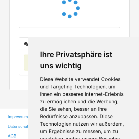
Nachrichten
Ihre Privatsphäre ist
Keine Einträge
uns wichtig
Diese Website verwendet Cookies
und Targeting Technologien, um
Ihnen ein besseres Internet-Erlebnis
zu ermöglichen und die Werbung,
die Sie sehen, besser an Ihre
Bedürfnisse anzupassen. Diese
Impressum
Gewerbetreibende
Technologien nutzen wir außerdem,
Datenschutzerklärung
Investoren
um Ergebnisse zu messen, um zu
AGB
Presse
verstehen, woher unsere Besucher