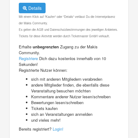
Details
Mit einem Klick auf "Kaufen" oder "Details" verlässt Du die Internetpräsenz
der Makis Community.
Es gelten die AGB und Datenschutzbestimmungen des jeweiligen Anbieters.
Tickets für diese Aktivität werden durch Ticketmaster GmbH verkauft.
Erhalte
unbegrenzten
Zugang zu der Makis
Community.
Registriere
Dich dazu kostenlos innerhalb von 10
Sekunden!
Registrierte Nutzer können:
sich mit anderen Mitgliedern verabreden
andere Mitglieder finden, die ebenfalls diese
Veranstaltung besuchen möchten
Kommentare anderer Nutzer lesen/schreiben
Bewertungen lesen/schreiben
Tickets kaufen
sich an Veranstaltungen anmelden
und vieles mehr!
Bereits registriert?
Login!