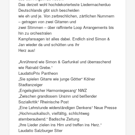
Das derzeit wohl hochdekorierteste Liedermacherduo
Deutschlands gibt sich bescheiden
wie eh und je. Von zerbrechlichen, zärtlichen Nummern
– getragen von zwei Gitarren und
zwei Stimmen – über raffinierte Loop Arrangements bis
hin zu orchestralen
Kampfansagen ist alles dabei. Endlich sind Simon &
Jan wieder da und schütten uns ihr
Herz aus!
„Anrührend wie Simon & Garfunkel und überraschend
wie Rainald Grebe.“
LaudatioPrix Pantheon
„Sie spielen Gitarre wie junge Götter“ Kölner
Stadtanzeiger
„Engelsgleicher Harmoniegesang“ NWZ
„Zwischen grandiosem Unsinn und beißender
Sozialkritik“ Rheinische Post
„Eine Lehrstunde widerständigen Denkens“ Neue Presse
„Hochmusikalisch, vielfältig, schlichtweg
atemberaubend.“ Badische Zeitung
„Ihre Lieder zielen ins Hirn und treffen ins Herz.“
Laudatio Salzburger Stier