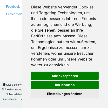
Feedback
Twitter
Diese Website verwendet Cookies
und Targeting Technologien, um
Fehler melden
YouTube
Ihnen ein besseres Internet-Erlebnis
Google+
zu ermöglichen und die Werbung,
die Sie sehen, besser an Ihre
Makis
© Copyright 2026
Bedürfnisse anzupassen. Diese
Technologien nutzen wir außerdem,
um Ergebnisse zu messen, um zu
verstehen, woher unsere Besucher
kommen oder um unsere Website
weiter zu entwickeln.
Alle akzeptieren
Diese Seite verwendet Cookies, um Informationen auf Ihrem Computer zu speichern.
Ich lehne ab
Einige davon sind notwendig, damit unsere Seite funktioniert, andere helfen uns dabei, das
Einstellungen ändern
Nutzererlebnis zu verbessern. Mit der Nutzung dieser Seite erklären Sie sich damit
einverstanden. Lesen Sie unsere
Datenschutzbestimmungen
, um mehr zur Deaktivierung
von Cookies zu erfahren.
OK