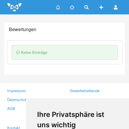
Update cookies preferences
Bewertungen
Keine Einträge
Impressum
Gewerbetreibende
Datenschutzerklärung
Investoren
AGB
Presse
Ihre Privatsphäre ist
Medien
uns wichtig
Kontakt
Facebook