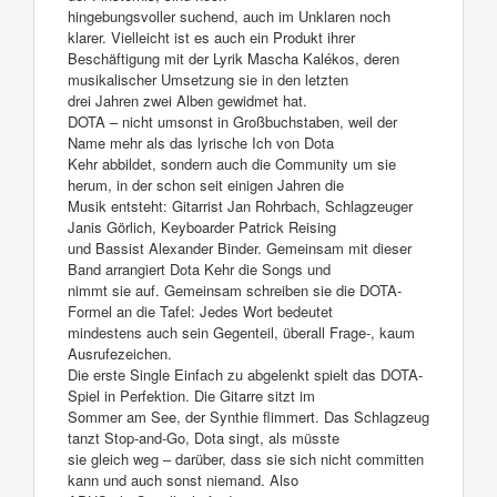
hingebungsvoller suchend, auch im Unklaren noch
klarer. Vielleicht ist es auch ein Produkt ihrer
Beschäftigung mit der Lyrik Mascha Kalékos, deren
musikalischer Umsetzung sie in den letzten
drei Jahren zwei Alben gewidmet hat.
DOTA – nicht umsonst in Großbuchstaben, weil der
Name mehr als das lyrische Ich von Dota
Kehr abbildet, sondern auch die Community um sie
herum, in der schon seit einigen Jahren die
Musik entsteht: Gitarrist Jan Rohrbach, Schlagzeuger
Janis Görlich, Keyboarder Patrick Reising
und Bassist Alexander Binder. Gemeinsam mit dieser
Band arrangiert Dota Kehr die Songs und
nimmt sie auf. Gemeinsam schreiben sie die DOTA-
Formel an die Tafel: Jedes Wort bedeutet
mindestens auch sein Gegenteil, überall Frage-, kaum
Ausrufezeichen.
Die erste Single Einfach zu abgelenkt spielt das DOTA-
Spiel in Perfektion. Die Gitarre sitzt im
Sommer am See, der Synthie flimmert. Das Schlagzeug
tanzt Stop-and-Go, Dota singt, als müsste
sie gleich weg – darüber, dass sie sich nicht committen
kann und auch sonst niemand. Also