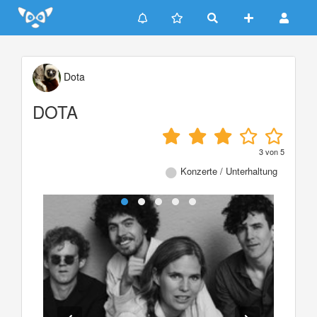
Update cookies preferences
Dota
DOTA
3
von
5
Konzerte / Unterhaltung