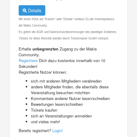
Details
Mit einem Klick auf "Kaufen" oder "Details" verlässt Du die Internetpräsenz
der Makis Community.
Es gelten die AGB und Datenschutzbestimmungen des jeweiligen Anbieters.
Tickets für diese Aktivität werden durch Ticketmaster GmbH verkauft.
Erhalte
unbegrenzten
Zugang zu der Makis
Community.
Registriere
Dich dazu kostenlos innerhalb von 10
Sekunden!
Registrierte Nutzer können:
sich mit anderen Mitgliedern verabreden
andere Mitglieder finden, die ebenfalls diese
Veranstaltung besuchen möchten
Kommentare anderer Nutzer lesen/schreiben
Bewertungen lesen/schreiben
Tickets kaufen
sich an Veranstaltungen anmelden
und vieles mehr!
Bereits registriert?
Login!