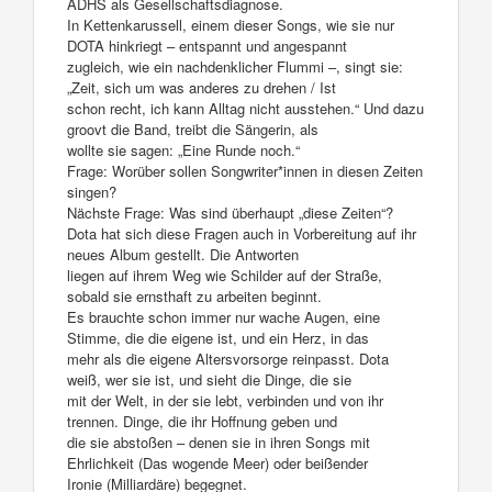
ADHS als Gesellschaftsdiagnose.
In Kettenkarussell, einem dieser Songs, wie sie nur
DOTA hinkriegt – entspannt und angespannt
zugleich, wie ein nachdenklicher Flummi –, singt sie:
„Zeit, sich um was anderes zu drehen / Ist
schon recht, ich kann Alltag nicht ausstehen.“ Und dazu
groovt die Band, treibt die Sängerin, als
wollte sie sagen: „Eine Runde noch.“
Frage: Worüber sollen Songwriter*innen in diesen Zeiten
singen?
Nächste Frage: Was sind überhaupt „diese Zeiten“?
Dota hat sich diese Fragen auch in Vorbereitung auf ihr
neues Album gestellt. Die Antworten
liegen auf ihrem Weg wie Schilder auf der Straße,
sobald sie ernsthaft zu arbeiten beginnt.
Es brauchte schon immer nur wache Augen, eine
Stimme, die die eigene ist, und ein Herz, in das
mehr als die eigene Altersvorsorge reinpasst. Dota
weiß, wer sie ist, und sieht die Dinge, die sie
mit der Welt, in der sie lebt, verbinden und von ihr
trennen. Dinge, die ihr Hoffnung geben und
die sie abstoßen – denen sie in ihren Songs mit
Ehrlichkeit (Das wogende Meer) oder beißender
Ironie (Milliardäre) begegnet.