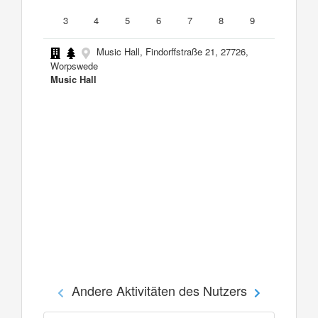
3
4
5
6
7
8
9
Music Hall, Findorffstraße 21, 27726,
Worpswede
Music Hall
Andere Aktivitäten des Nutzers