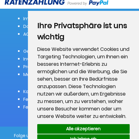
Impressum
Ihre Privatsphäre ist uns
Datenschutzerklärung
AGB
wichtig
Diese Website verwendet Cookies und
Gewerbetreibende
Targeting Technologien, um Ihnen ein
Investoren
besseres Internet-Erlebnis zu
Presse
ermöglichen und die Werbung, die Sie
Medien
sehen, besser an Ihre Bedürfnisse
anzupassen. Diese Technologien
Kontakt
nutzen wir außerdem, um Ergebnisse
Feedback
zu messen, um zu verstehen, woher
Fehler melden
unsere Besucher kommen oder um
unsere Website weiter zu entwickeln.
Alle akzeptieren
Folge uns -