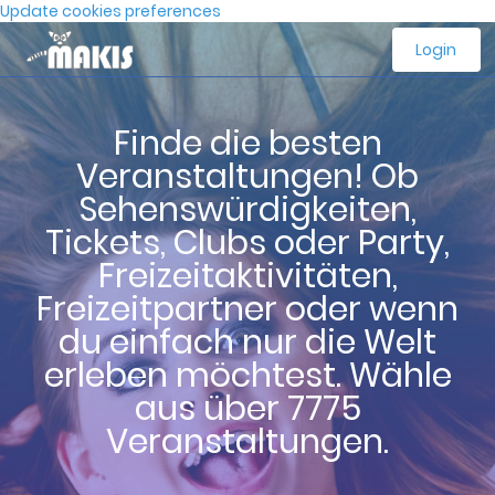
Update cookies preferences
Login
Finde die besten
Veranstaltungen! Ob
Sehenswürdigkeiten,
Tickets, Clubs oder Party,
Freizeitaktivitäten,
Freizeitpartner oder wenn
du einfach nur die Welt
erleben möchtest. Wähle
aus über 7775
Veranstaltungen.